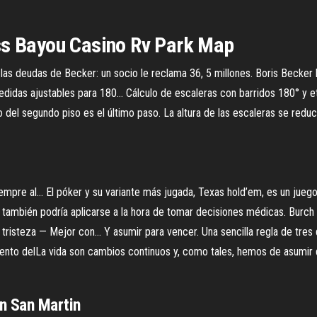
ss Bayou Casino Rv Park Map
 deudas de Becker: un socio le reclama 36, 5 millones. Boris Becker h
didas ajustables para 180… Cálculo de escaleras con barridos 180° y et
o del segundo piso es el último paso. La altura de las escaleras se redu
iempre al… El póker y su variante más jugada, Texas hold’em, es un jue
a también podría aplicarse a la hora de tomar decisiones médicas. Burc
 tristeza — Mejor con… Y asumir para vencer. Una sencilla regla de tres 
mento delLa vida son cambios continuos y, como tales, hemos de asumir 
n San Martin