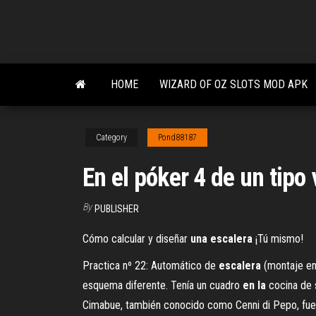
Skip
to
the
content
HOME
WIZARD OF OZ SLOTS MOD APK
Category
Pond88187
En el póker 4 de un tipo
By
PUBLISHER
Cómo calcular y diseñar
una
escalera
¡Tú mismo!
Practica nº 22: Automático de
escalera
(montaje en…
esquema diferente. Tenía un cuadro
en
la
cocina de s
Cimabue, también conocido como Cenni di Pepo, fue e