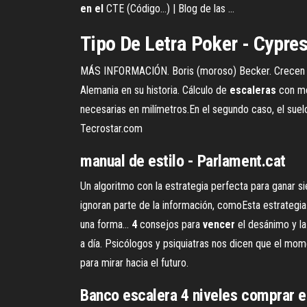
en
el
CTE (Código...) | Blog de las …
Tipo De Letra Poker - Cypre
MÁS INFORMACIÓN. Boris (moroso) Becker. Crecen las
Alemania en su historia. Cálculo de
escaleras
con me
necesarias en milímetros.En el segundo caso, el suel
Tecrostar.com
manual de estilo - Parlament.cat
Un algoritmo con la estrategia perfecta para ganar s
ignoran parte de la información, comoEsta estrategi
una forma...
4
consejos para
vencer
el desánimo y la
a día. Psicólogos y psiquiatras nos dicen que el mo
para mirar hacia el futuro.
Banco
escalera
4
niveles comprar e