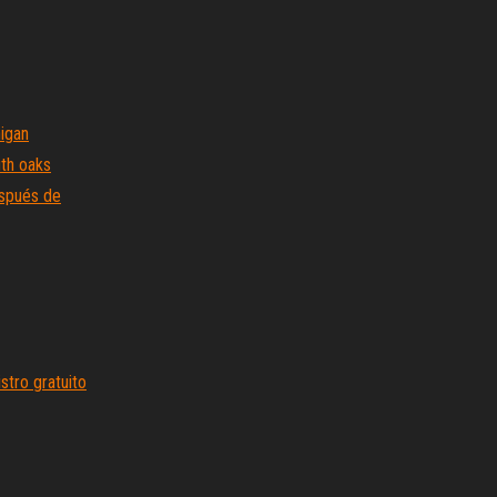
higan
th oaks
espués de
stro gratuito