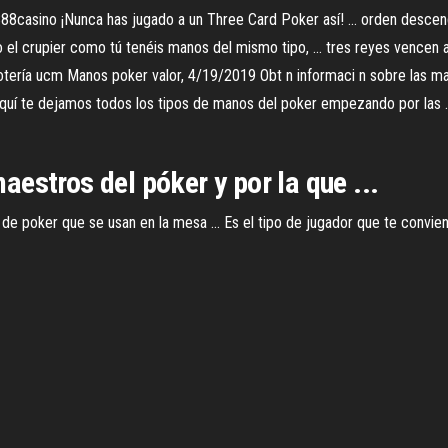
8casino ¡Nunca has jugado a un Three Card Poker así! ... orden descenden
tanto el crupier como tú tenéis manos del mismo tipo, ... tres reyes vence
otería ucm Manos poker valor, 4/19/2019 Obt n informaci n sobre las mano
quí te dejamos todos los tipos de manos del poker empezando por las ..
estros del póker y por la que ...
e poker que se usan en la mesa ... Es el tipo de jugador que te conviene 