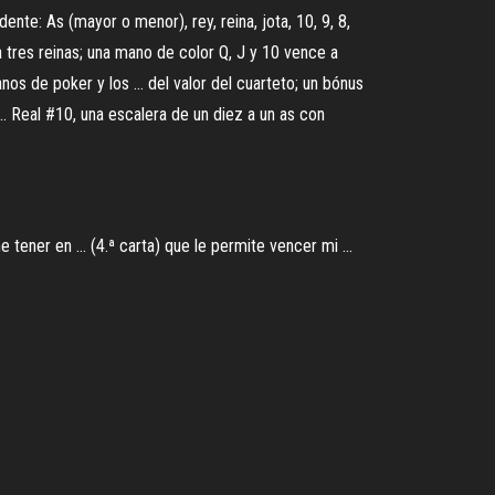
te: As (mayor o menor), rey, reina, jota, 10, 9, 8,
n a tres reinas; una mano de color Q, J y 10 vence a
s de poker y los ... del valor del cuarteto; un bónus
. Real #10, una escalera de un diez a un as con
tener en ... (4.ª carta) que le permite vencer mi ...