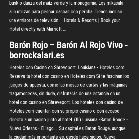
busk o danza del maíz verde y la monogamia. Los mikasuki
aún utilizan para pescar canoas con percha. Tienen incluso
una emisora de televisión ... Hotels & Resorts | Book your
Hotel directly with Marriott ...
Barón Rojo – Barón Al Rojo Vivo -
borrockalari.es
Hoteles con Casino en Shreveport, Louisiana - Hoteles.com
Reserva tu hotel con casino en Hoteles.com Si te fascinan los
juegos de apuesta, como las mesas de cartas y las máquinas
tragamonedas, sin duda, disfrutarás de una estancia en un
hotel con casino en Shreveport. Los hoteles con casino de
Hoteles.com cuentan con su propio casino o con acceso
directo a un casino junto al hotel. (III) Luisiana -Baton Rouge -
Nueva Orleans - El lago ... Su capital es Baton Rouge, aunque
la ciudad más importante es, desde hace siglos, Nueva