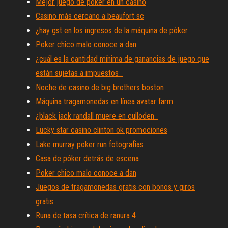
Mejor juego de póker en un casino
Casino más cercano a beaufort sc
¿hay gst en los ingresos de la máquina de póker
Poker chico malo conoce a dan
¿cuál es la cantidad mínima de ganancias de juego que
están sujetas a impuestos_
Noche de casino de big brothers boston
Máquina tragamonedas en línea avatar farm
¿black jack randall muere en culloden_
Lucky star casino clinton ok promociones
Lake murray poker run fotografías
Casa de póker detrás de escena
Poker chico malo conoce a dan
Juegos de tragamonedas gratis con bonos y giros
gratis
Runa de tasa crítica de ranura 4