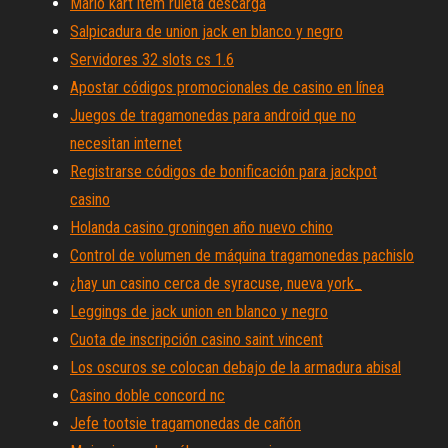
Mario kart item ruleta descarga
Salpicadura de union jack en blanco y negro
Servidores 32 slots cs 1.6
Apostar códigos promocionales de casino en línea
Juegos de tragamonedas para android que no
necesitan internet
Registrarse códigos de bonificación para jackpot
casino
Holanda casino groningen año nuevo chino
Control de volumen de máquina tragamonedas pachislo
¿hay un casino cerca de syracuse, nueva york_
Leggings de jack union en blanco y negro
Cuota de inscripción casino saint vincent
Los oscuros se colocan debajo de la armadura abisal
Casino doble concord nc
Jefe tootsie tragamonedas de cañón