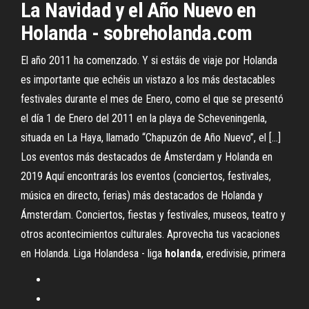
La Navidad y el Año Nuevo en
Holanda - sobreholanda.com
El año 2011 ha comenzado. Y si estáis de viaje por Holanda
es importante que echéis un vistazo a los más destacables
festivales durante el mes de Enero, como el que se presentó
el día 1 de Enero del 2011 en la playa de Scheveningenla,
situada en La Haya, llamado “Chapuzón de Año Nuevo”, el […]
Los eventos más destacados de Ámsterdam y Holanda en
2019 Aquí encontrarás los eventos (conciertos, festivales,
música en directo, ferias) más destacados de Holanda y
Ámsterdam. Conciertos, fiestas y festivales, museos, teatro y
otros acontecimientos culturales. Aprovecha tus vacaciones
en Holanda. Liga Holandesa - liga
holanda
, eredivisie, primera