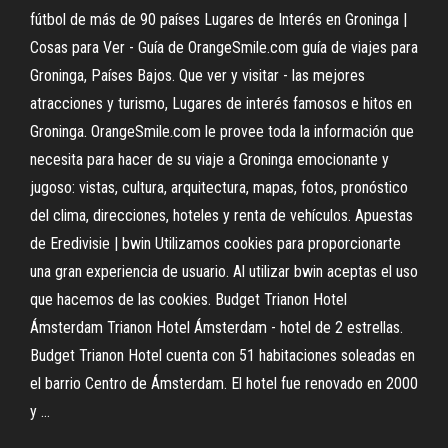
fútbol de más de 90 países Lugares de Interés en Groninga |
Cosas para Ver - Guía de OrangeSmile.com guía de viajes para
Groninga, Países Bajos. Que ver y visitar - las mejores
atracciones y turismo, Lugares de interés famosos e hitos en
Groninga. OrangeSmile.com le provee toda la información que
necesita para hacer de su viaje a Groninga emocionante y
jugoso: vistas, cultura, arquitectura, mapas, fotos, pronóstico
del clima, direcciones, hoteles y renta de vehículos. Apuestas
de Eredivisie | bwin Utilizamos cookies para proporcionarte
una gran experiencia de usuario. Al utilizar bwin aceptas el uso
que hacemos de las cookies. Budget Trianon Hotel
Ámsterdam Trianon Hotel Ámsterdam - hotel de 2 estrellas.
Budget Trianon Hotel cuenta con 51 habitaciones soleadas en
el barrio Centro de Ámsterdam. El hotel fue renovado en 2000
y …